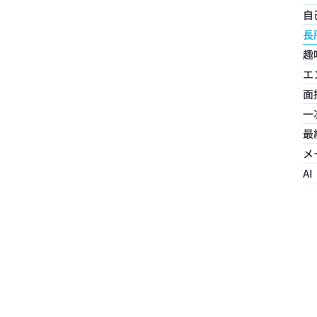
View More
自
長
趣
長所・短所
エ
長所の例100選｜選び方とアレンジ
面
文
方法、ES/面接での答え方を元人事
一
が解説
最
メ
AI
✦ View More ✦
View More ✦
View More
自己PR