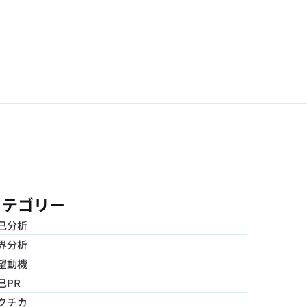
カテゴリー
己分析
界分析
望動機
己PR
クチカ