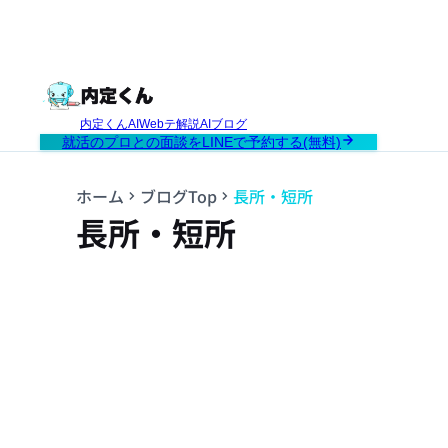
内定くんAI
Webテ解説AI
ブログ
就活のプロとの面談をLINEで予約する(無料)
ホーム
ブログTop
長所・短所
長所・短所
✦ View More ✦
View More ✦