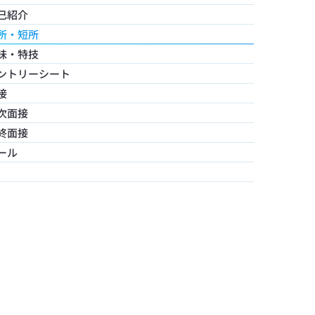
己紹介
所・短所
味・特技
ントリーシート
接
次面接
終面接
ール