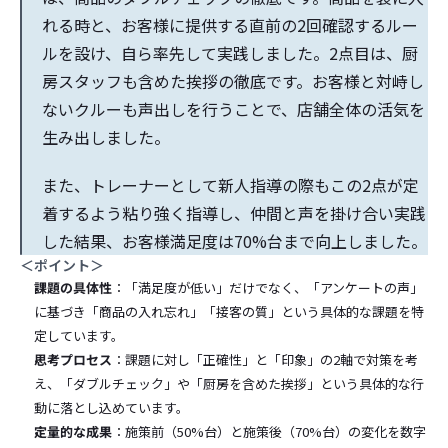
れる時と、お客様に提供する直前の2回確認するルー
ルを設け、自ら率先して実践しました。2点目は、厨
房スタッフも含めた挨拶の徹底です。お客様と対峙し
ないクルーも声出しを行うことで、店舗全体の活気を
生み出しました。
また、トレーナーとして新人指導の際もこの2点が定
着するよう粘り強く指導し、仲間と声を掛け合い実践
した結果、お客様満足度は70%台まで向上しました。
＜ポイント＞
課題の具体性
：「満足度が低い」だけでなく、「アンケートの声」
に基づき「商品の入れ忘れ」「接客の質」という具体的な課題を特
定しています。
思考プロセス
：課題に対し「正確性」と「印象」の2軸で対策を考
え、「ダブルチェック」や「厨房を含めた挨拶」という具体的な行
動に落とし込めています。
定量的な成果
：施策前（50%台）と施策後（70%台）の変化を数字