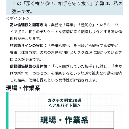
この「深く寄り添い、相手を守り抜く」姿勢は、私の
強みです。
＜ポイント＞
高い倫理観と顧客志向
：業務を「尊厳」「羞恥心」というキーワー
ドで捉え、相手のデリケートな感情に深く配慮しようとする高い倫
理観が伝わります。
非言語サインの察知
：「些細な変化」を日頃から観察する姿勢が、
有事（体調急変）の際の冷静な判断とリスク管理に繋がっているプ
ロセスが明確です。
信頼関係構築の具体性
：「心を閉ざしていた相手」に対し、「声か
けや所作の一つひとつ」を徹底するという地道で誠実な行動を継続
した結果、信頼を得たという具体性が評価されます。
現場・作業系