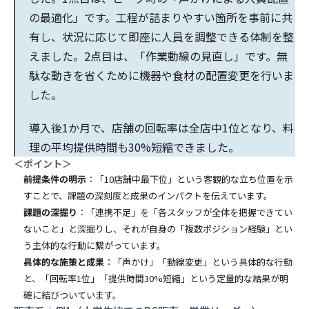
の最適化」です。工程が詰まりやすい箇所を事前に共
有し、状況に応じて即座に人員を調整できる体制を整
えました。2点目は、「作業動線の見直し」です。無
駄な動きを省くために機器や食材の配置変更を行いま
した。
導入後1か月で、店舗の回転率は全店中1位となり、料
理の平均提供時間も30%短縮できました。
＜ポイント＞
前提条件の明示
：「10店舗中最下位」という客観的な立ち位置を示
すことで、課題の深刻度と成果のインパクトを伝えています。
課題の深掘り
：「連携不足」を「各スタッフが全体を把握できてい
ないこと」と深掘りし、それが自身の「複数ポジション経験」とい
う主体的な行動に繋がっています。
具体的な施策と成果
：「声かけ」「動線変更」という具体的な行動
と、「回転率1位」「提供時間30%短縮」という定量的な結果が明
確に結びついています。