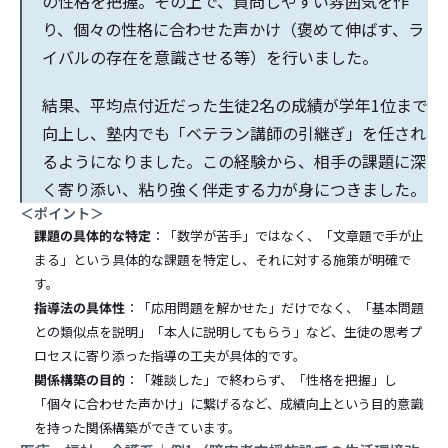
の性格を把握。その上で、質問しやすい雰囲気を作
り、個々の性格に合わせた声かけ（褒めて伸ばす、ラ
イバルの存在を意識させる等）を行いました。
結果、平均点付近だった生徒2名の成績が学年1位まで
向上し、塾内でも「ベテラン講師の引継ぎ」を任され
るようになりました。この経験から、相手の課題に深
く寄り添い、粘り強く伴走する力が身につきました。
＜ポイント＞
課題の具体的な特定
：「数学が苦手」ではなく、「文章題で手が止
まる」という具体的な課題を特定し、それに対する施策が明確で
す。
指導法の具体性
：「応用問題を解かせた」だけでなく、「基本問題
との類似点を説明」「本人に説明してもらう」など、生徒の思考プ
ロセスに寄り添った指導の工夫が具体的です。
関係構築の目的
：「雑談した」で終わらず、「性格を把握」し
「個々に合わせた声かけ」に繋げるなど、成績向上という目的意識
を持った関係構築ができています。