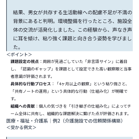
結果、男女が共存する生活動線への配慮不足が不満の
背景にあると判明。環境整備を行ったところ、施設全
体の交流が活発化しました。この経験から、声なき声
に耳を傾け、粘り強く課題と向き合う姿勢を学びまし
た。
＜ポイント＞
課題設定の視点
：周囲が見過ごしていた「非言語サイン」に着目
し、「認識のギャップ」を課題として設定できた高い観察眼と当事
者意識が評価されます。
具体的な行動プロセス
：「4ヶ月以上の観察」という粘り強さと、
「共有ノートの運用」という具体的な行動（仕組み化）が明確で
す。
組織への貢献
：個人の気づきを「引き継ぎの仕組み化」によってチ
ーム全体に共有し、組織的な課題解決に繋げた点が評価されます。
医療・福祉・介護系｜例2（介護施設での信頼関係構築）
＜受かる例文＞