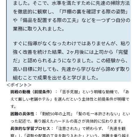
ました。そこで、水準を満たすために先達の掃除方法
を徹底的に観察し、「戸棚の裏を確認する際の姿勢」
や「備品を配置する際の工夫」などを一つずつ自分の
業務に取り入れました。
すぐに指導がなくなったわけではありませんが、粘り
強く改善を続けた結果、2ヶ月後には上司から「完璧
だ」と認められるようになりました。この経験から、
高い目標に対しても、先達から学びながら諦めず取り
組むことで成果を出せると学びました。
＜ポイント＞
挑戦の動機（前提条件）
：「苦手克服」という明確な動機で、「あ
えて厳しい老舗ホテル」を選んだという主体性と前提条件が明確で
す。
困難の具体性
：「勤続50年の上司」「髪の毛一本許されない」とい
った記述で、乗り越えたハードルの高さが具体的に伝わります。
具体的な学習プロセス
：「注意された」で終わらず、「先達を観
察」し「姿勢や配置の工夫を取り入れた」という、困難を乗り越え