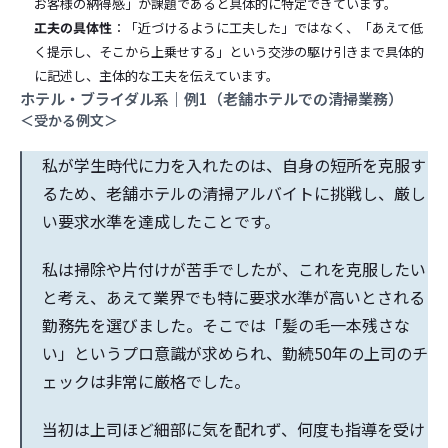
お客様の納得感」が課題であると具体的に特定できています。
工夫の具体性
：「近づけるように工夫した」ではなく、「あえて低
く提示し、そこから上乗せする」という交渉の駆け引きまで具体的
に記述し、主体的な工夫を伝えています。
ホテル・ブライダル系｜例1（老舗ホテルでの清掃業務）
＜受かる例文＞
私が学生時代に力を入れたのは、自身の短所を克服す
るため、老舗ホテルの清掃アルバイトに挑戦し、厳し
い要求水準を達成したことです。
私は掃除や片付けが苦手でしたが、これを克服したい
と考え、あえて業界でも特に要求水準が高いとされる
勤務先を選びました。そこでは「髪の毛一本残さな
い」というプロ意識が求められ、勤続50年の上司のチ
ェックは非常に厳格でした。
当初は上司ほど細部に気を配れず、何度も指導を受け