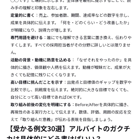
◯◯です」と端的に示します。全体像を最初に提示することで、読
み手の理解と印象を左右します。
定量的に書く
：売上、参加者数、期間、達成率などの数字を示し、
成果を具体的に伝えます。「何を・どのくらい・どう改善したか」
が明確になり、説得力が増します。
専門用語を避ける
：誰にでも理解できる言葉に置き換え、伝わりや
すくします。すべての採用担当者がその分野に詳しいとは限りませ
ん。
活動の背景・動機に熱意を込める
：「なぜそれをやったのか」を具
体的に描き、価値観や人柄を伝えます。動機が曖昧だと、成果が大
きくても記憶に残りにくくなります。
高い目標に挑んだことを示す
：出発点と目標値のギャップを数字や
比較で示し、挑戦度を伝えます。絶対的に大きな目標でなくても、
自分にとって高い目標であればOKです。
取り組み前後の変化を明確にする
：Before/Afterを具体的に描き、
再現性のある実行力として伝えます。数値、評価、周囲の反応を交
えて「取り組んだ意義」が伝わる表現を目指しましょう。
【受かる例文30選】アルバイトのガクチ
カは具体的にどう書けばいい？