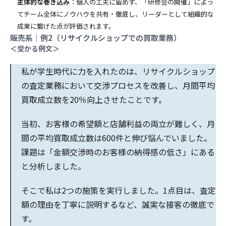
主体的な巻き込み
：個人の工夫に留めず、「研修会の開催」によっ
てチーム全体にノウハウを共有・徹底し、リーダーとして組織的な
成果に繋げた点が評価されます。
販売系｜例2（リサイクルショップでの買取業務）
＜受かる例文＞
私が学生時代に力を入れたのは、リサイクルショップ
の査定業務において交渉プロセスを改善し、月間平均
買取成立数を20％向上させたことです。
当初、お客様の希望額と店舗利益の両立が難しく、月
間の平均買取成立数は600件と伸び悩んでいました。
課題は「金額交渉時のお客様の納得感の低さ」にある
と分析しました。
そこで私は2つの施策を実行しました。1点目は、査定
額の理由を丁寧に説明するなど、誠実な接客の徹底で
す。