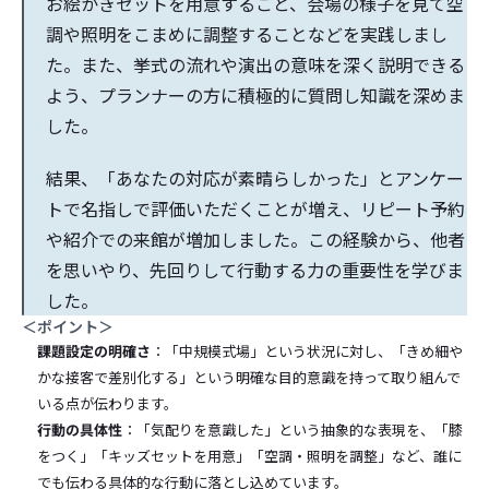
お絵かきセットを用意すること、会場の様子を見て空
調や照明をこまめに調整することなどを実践しまし
た。また、挙式の流れや演出の意味を深く説明できる
よう、プランナーの方に積極的に質問し知識を深めま
した。
結果、「あなたの対応が素晴らしかった」とアンケー
トで名指しで評価いただくことが増え、リピート予約
や紹介での来館が増加しました。この経験から、他者
を思いやり、先回りして行動する力の重要性を学びま
した。
＜ポイント＞
課題設定の明確さ
：「中規模式場」という状況に対し、「きめ細や
かな接客で差別化する」という明確な目的意識を持って取り組んで
いる点が伝わります。
行動の具体性
：「気配りを意識した」という抽象的な表現を、「膝
をつく」「キッズセットを用意」「空調・照明を調整」など、誰に
でも伝わる具体的な行動に落とし込めています。