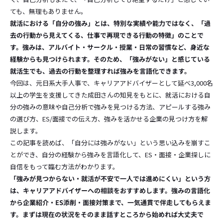
ても、無理もありません。
就活における「自分の強み」とは、特別な実績や能力ではなく、「過
去の行動から見えてくる、仕事で再現できる行動の特徴」のことで
す。強みは、アルバイト・サークル・授業・日常の習慣など、身近な
経験からも見つけられます。そのため、「強みがない」と感じている
就活生でも、過去の行動を整理すれば強みを言語化できます。
今回は、元日系大手人事で、キャリアアドバイザーとして延べ3,000名
以上の学生を支援してきた成田さんの知見をもとに、就活における自
分の強みの意味や自己分析で強みを見つける方法、アピールする強み
の選び方、ES/面接での伝え方、強みを活かせる企業の見つけ方を解
説します。
この記事を読めば、「自分には強みがない」という思い込みを崩すこ
とができ、自分の経験から強みを言語化して、ES・面接・企業探しに
自信をもって臨む方法がわかります。
「強みが見つからない・就活が不安で一人では進めにくい」という方
は、キャリアアドバイザーへの相談をおすすめします。強みの言語化
から企業紹介・ES添削・面接対策まで、一気通貫で伴走してもらえま
す。まずは現在の状況をそのまま話すところから始めれば大丈夫で