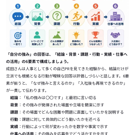
「自分の強み」の回答は、「結論・背景・課題・行動・実績・仕事へ
の活用」の6要素で構成しましょう。
成田さんは人事として多くの自己PRを見てきた経験から、結論だけが
立派でも根拠となる行動が曖昧な回答は評価しづらいと話します。6要
素が揃うと、「なぜ強みと言えるのか」「入社後も再現できるのか」
が一貫して伝わります。
結論
：「私の強みは〇〇です」と最初に言い切る
背景
：その強みが発揮された場面や立場を簡潔に示す
課題
：その場面でどんな困難や問題に直面していたかを説明する
行動
：課題に対して具体的にどう動いたかを述べる
実績
：行動によって何が変わったかを数字や事実で示す
仕事への活用
：その強みを応募先でどう活かすかを示す