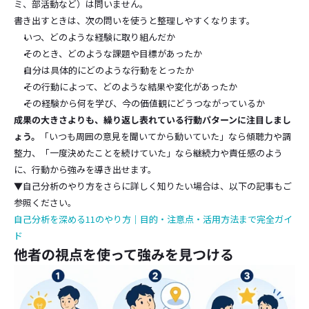
ミ、部活動など）は問いません。
書き出すときは、次の問いを使うと整理しやすくなります。
いつ、どのような経験に取り組んだか
そのとき、どのような課題や目標があったか
自分は具体的にどのような行動をとったか
その行動によって、どのような結果や変化があったか
その経験から何を学び、今の価値観にどうつながっているか
成果の大きさよりも、繰り返し表れている行動パターンに注目しまし
ょう。
「いつも周囲の意見を聞いてから動いていた」なら傾聴力や調
整力、「一度決めたことを続けていた」なら継続力や責任感のよう
に、行動から強みを導き出せます。
▼自己分析のやり方をさらに詳しく知りたい場合は、以下の記事もご
参照ください。
自己分析を深める11のやり方｜目的・注意点・活用方法まで完全ガイ
ド
他者の視点を使って強みを見つける