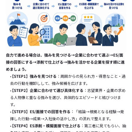
自力で進める場合は、強みを見つける→企業に合わせて選ぶ→ES/面
接の回答にする→添削で仕上げる→強みを活かせる企業を探す順に進
めましょう。
【STEP1】強みを見つける
：周囲からの見られ方・得意なこと・過
去の行動を棚卸しして、強み候補を広げます。
【STEP2】企業に合わせて選び具体化する
：志望業界・企業の求め
る人物像と重なる強みを選び、具体的なエピソードと結びつけま
す。
【STEP3】ES/面接での回答を作る
：「結論→根拠となる経験→発
揮した行動→成果→入社後の活かし方」の流れで整えます。
【STEP4】ES添削・模擬面接で仕上げる
：第三者に見てもらい、抽