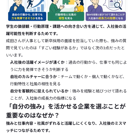
学生の価値観・行動原理・課題への向き合い方を通じて、入社後の活
躍可能性を判断するためです。
成田さんが人事として新卒採用の面接を担当していた際も、強みの質
問で見ていたのは「すごい経験があるか」ではなく次の3点だったと
いいます。
入社後の活躍イメージが湧くか
：過去の行動から、仕事でも同じよ
うに力を発揮できそうか判断する
自社のカルチャーに合うか
：チームで動くか・個人で動くかなど、
行動特性と社風の相性を見る
自分を客観的に捉えられているか
：強みを経験と結びつけて語れる
ことが、入社後の成長力の指標になる
「自分の強み」を活かせる企業を選ぶことが
重要なのはなぜか？
強みと仕事内容・社風がずれると活躍しにくくなり、入社後のミスマ
ッチにつながるためです。