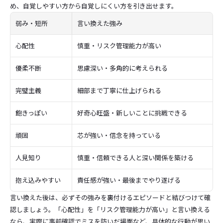
め、自覚しやすい方から自覚しにくい方を引き出せます。
弱み・短所
言い換えた強み
心配性
慎重・リスク管理能力が高い
優柔不断
思慮深い・多角的に考えられる
完璧主義
細部まで丁寧に仕上げられる
飽きっぽい
好奇心旺盛・新しいことに挑戦できる
頑固
芯が強い・信念を持っている
人見知り
慎重・信頼できる人と深い関係を築ける
抱え込みやすい
責任感が強い・最後までやり遂げる
言い換えた後は、必ずその強みを裏付けるエピソードと結びつけて確
認しましょう。「心配性」を「リスク管理能力が高い」と言い換える
なら、実際に事前確認でミスを防いだ場面など、具体的な行動が思い