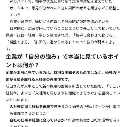
アルバイトで、相手の状況に合わせて説明や対応を変えていた
サークルで、意見が分かれたときに周囲の考えを聞きながら調整し
ていた
授業や研究で、締切から逆算して計画的に課題を進めていた
日常的に、周囲が困っていることに気づいて先回りして動いていた
課題・行動・結果・学びを整理すれば、「相手に合わせて動ける」
「調整できる」「計画的に進められる」といった強みが見えてきま
す。
企業が「自分の強み」で本当に見ているポイ
ントは何か？
企業が本当に見ているのは、特別な実績そのものではなく、過去の行
動から読み取れる入社後の再現性です。
成田さんが人事として新卒採用の面接を担当していた際も、「すごい
経験か」よりも「入社後も同じように活躍できそうか」を重視してい
たといいます。
入社後に同じ行動を再現できそうか
：過去の行動パターンが仕事で
も発揮できるかどうか
自社の仕事や社風に合っているか
：行動の特徴が自社の環境で活き
るかどうか