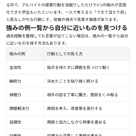
る中で、アルバイトの接客行動を深掘りしただけで3つの強みが言語
化できた学生もいたといいます。一人で考えると「できて当たり前」
と見なしがちな行動こそ、他者の視点で見直す価値があります。
強みの例一覧から自分に近いものを見つける
過去経験を整理しても言葉が出てこない場合は、強みの一覧から自分
に近いものを探す方法もあります。
強みの例
行動としての見え方
主体性
指示を待たずに課題を見つけて動く
継続力
決めたことを粘り強く続ける
傾聴力
相手の話を丁寧に聞き、意図をくみ取る
課題解決力
原因を考え、改善策を実行する
協調性
周囲と協力しながら物事を進める
計画性
目標から逆算して準備を進める