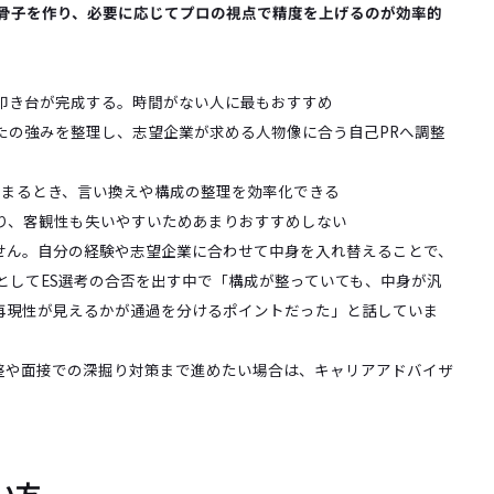
て骨子を作り、必要に応じてプロの視点で精度を上げるのが効率的
叩き台が完成する。時間がない人に最もおすすめ
たの強みを整理し、志望企業が求める人物像に合う自己PRへ調整
詰まるとき、言い換えや構成の整理を効率化できる
り、客観性も失いやすいためあまりおすすめしない
せん。自分の経験や志望企業に合わせて中身を入れ替えることで、
としてES選考の合否を出す中で「構成が整っていても、中身が汎
再現性が見えるかが通過を分けるポイントだった」と話していま
整や面接での深掘り対策まで進めたい場合は、キャリアアドバイザ
い方