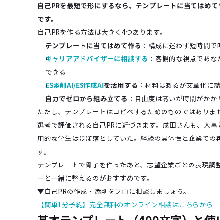
自己PRを最短で形にするなら、テンプレートに当てはめ
です。
自己PRを作る方法は大きく4つあります。
テンプレートに当てはめて作る
：構成に迷わず短時間で
キャリアアドバイザーに相談する
：客観的な視点であな
できる
ES添削AI/ES作成AI
を活用する
：材料はあるが文章化に
自力でゼロから組み立てる
：自由度は高いが時間がかか
ただし、テンプレートはコピペするためのものではありま
選考で評価される自己PRに近づきます。成田さんも、人事
用的な学生はほぼ落としていた。経験の具体性と企業での
す。
テンプレートで骨子を作ったあと、志望企業ごとの表現調
ーと一緒に整えるのがおすすめです。
▼自己PRの作成・添削をプロに相談しましょう。
【簡単1分予約】完全無料のオンライン相談はこちらから
基本テンプレート（400文字）と使