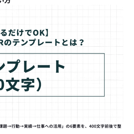
課題→行動→実績→仕事への活用」の6要素を、400文字前後で整