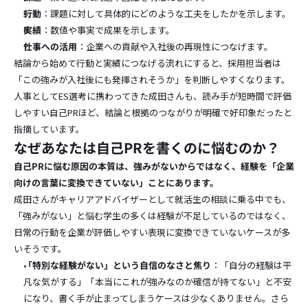
行動
：課題に対して具体的にどのような工夫をしたかを示します。
実績
：数値や事実で成果を示します。
仕事への活用
：企業への貢献や入社後の再現性につなげます。
結論から始めて行動と実績につなげる流れにすると、採用担当者は
「この強みが入社後にも発揮されそうか」を判断しやすくなります。
人事としてES選考に携わってきた成田さんも、読み手が短時間で評価
しやすい自己PRほど、結論と根拠のつながりが明確で好印象だったと
指摘しています。
なぜあなたは自己PRを書くのに悩むのか？
自己PRに悩む原因の本質は、強みがないからではなく、経験を「企業
向けの言葉に変換できていない」ことにあります。
成田さんがキャリアアドバイザーとして就活生の相談に乗る中でも、
「強みがない」と悩む学生の多くは経験が不足しているのではなく、
日常の行動を企業が評価しやすい表現に変換できていないケースが多
いそうです。
「特別な経験がない」という自信のなさと焦り
：「自分の経験は平
凡な気がする」「本当にこれが強みなのか確信が持てない」と不安
になり、書く手が止まってしまうケースは少なくありません。さら