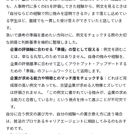
も、人事時代に多くのESを評価してきた経験から、例文を見るときは
「自分ならどの経験で同じ強みを証明できるか」まで落とし込めてい
る学生ほど、面接でも一貫した受け答えができていたと話していま
す。
急いで選考の準備を進めたい方向けに、例文をチェックする際の大切
な前提と判断基準を端的に整理しました。
企業の評価軸に合わせる「準備」の型として捉える
：例文を読むこ
とは、単なる丸写しのためではありません。自身の強みや経験を、
企業の評価基準に合わせて正しくアウトプット・アップデートする
ための「準備」のフレームワークとして活用します。
企業が求める能力や特徴とのマッチ度をチェックする
：どれほど完
成度の高い例文であっても、志望企業が求める人物像とズレていて
は評価されません。「この例文に書かれている強みが、企業の求め
る能力と合致しているか」という視点を持って選ぶことが不可欠で
す。
自分に合う例文の選び方や、自分の経験への置き換え方に迷う場合
は、就活のプロであるキャリアエージェントに相談してみるのもおす
すめです。