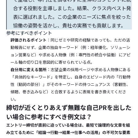
合する役割を主導しました。結果、クラス内ベスト発
表に選ばれました。この企業のニーズに焦点を絞った
協働の姿勢を活かし、貴社の実務でも貢献します。
参考にすべきポイント
評価されるポイント
：同じゼミや研究の経験であっても、ただの活
動報告にせず、企業の独自キーワード（例：経年優化、ソリューシ
ョン営業など）や求める人物像（例：専門性の統合や協働）にアピ
ール軸の切り口を意図的に寄せられている点。
自分用に変える箇所
：志望企業の採用ページや求める人物像にある
「具体的なキーワード」を特定し、自身のエピソード内の「行動特
性（動詞の部分）」がそのキーワードの持つニュアンス（客観性、
傾聴、巻き込みなど）と合致するように表現を書き換えてくださ
い。
締切が近くとりあえず無難な自己PRを出した
い場合に参考にすべき例文は？
エントリー締切が直前に迫っている場合は、最短で論理的な文章を組
み立てるために「結論→行動→結果→仕事への活用」の不可欠な要素