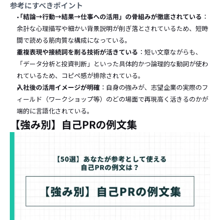
参考にすべきポイント
「結論→行動→結果→仕事への活用」の骨組みが徹底されている
：
余計な心理描写や細かい背景説明が削ぎ落とされているため、短時
間で読める筋肉質な構成になっている。
重複表現や接続詞を削る技術が活きている
：短い文章ながらも、
「データ分析と投資判断」といった具体的かつ論理的な動詞が使わ
れているため、コピペ感が排除されている。
入社後の活用イメージが明確
：自身の強みが、志望企業の実際のフ
ィールド（ワークショップ等）のどの場面で再現高く活きるのかが
端的に言語化されている。
【強み別】自己PRの例文集