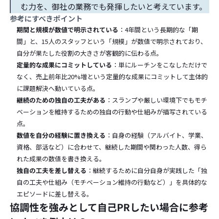
む力を、御社の業務でも発揮したいと考えています。
参考にすべきポイント
期間と規模が数値で明示されている
：4年間という長期的な「期
間」と、15人のスタッフという「規模」が数値で明示されており、
自分が果たした役割の大きさが客観的に伝わる点。
定量的な成果にコミットしている
：単にルーチンをこなしただけで
なく、売上前年比20%増という定量的な成果にコミットして主体的
に課題解決へ動いている点。
継続のための独自の工夫がある
：スランプや厳しい環境下でもモチ
ベーションを維持するための独自の行動や仕組みが描写されている
点。
数値を自分の経験に置き換える
：自身の経験（アルバイト、学業、
資格、部活など）に合わせて、継続した期間や関わった人数、得ら
れた成果の数値を書き換える。
独自の工夫を差し替える
：継続するために自分自身が実践した「独
自の工夫や仕組み（モチベーション維持の行動など）」を具体的な
エピソードに差し替える。
協調性を強みとして自己PRしたい場合に参考