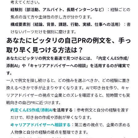
考えてください。
経験別（部活動、アルバイト、長期インターンなど）
：経験ごとの
焦点の当て方や主体性の示し方が分かります。
構成要素別（結論、背景、課題、行動、実績、仕事への活用）
：書
けないパーツだけを個別に磨けます。
あなたにピッタリの自己PRの例文を、手っ
取り早く見つける方法は？
あなたにピッタリの例文を最速で見つけるには、「内定くんES作成/
添削AI」や「キャリアアドバイザーへの相談」を活用するのが確実で
す。
一人で例文を探し続けると、どの強みを選ぶべきか、どの経験に置き
換えるべきかで手が止まりやすくなります。AIで叩き台を作り、キャ
リアアドバイザーの視点で企業とのズレを確認すると、短時間でも実
戦向きの自己PRに近づけます。
内定くんES作成/添削AI
を活用する
：参考例文と自分の経験を渡す
だけで、叩き台の作成や添削が早くなります。
キャリアアドバイザーへ相談する
：第三者の視点で、企業の求める
人物像と自分の経験の接点を整理できます。