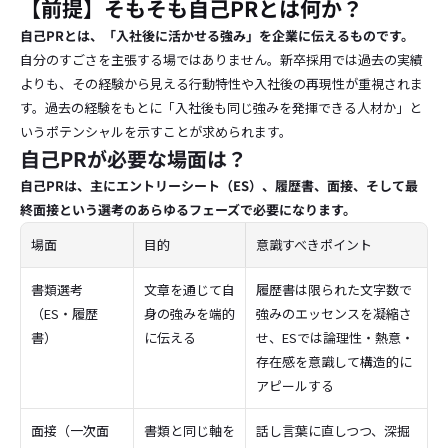
【前提】そもそも自己PRとは何か？
自己PRとは、「入社後に活かせる強み」を企業に伝えるものです。
自分のすごさを主張する場ではありません。新卒採用では過去の実績
よりも、その経験から見える行動特性や入社後の再現性が重視されま
す。過去の経験をもとに「入社後も同じ強みを発揮できる人材か」と
いうポテンシャルを示すことが求められます。
自己PRが必要な場面は？
自己PRは、主にエントリーシート（ES）、履歴書、面接、そして最
終面接という選考のあらゆるフェーズで必要になります。
場面
目的
意識すべきポイント
書類選考
文章を通じて自
履歴書は限られた文字数で
（ES・履歴
身の強みを端的
強みのエッセンスを凝縮さ
書）
に伝える
せ、ESでは論理性・熱意・
存在感を意識して構造的に
アピールする
面接（一次面
書類と同じ軸を
話し言葉に直しつつ、深掘