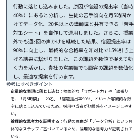
行動に落とし込みました。原因が宿題の提出率（当時
40%）にあると分析し、生徒の苦手傾向を月5時間か
けてデータ化。20名以上の講師陣と共有できる「苦手
対策シート」を自作して運用しました。さらに、授業
外でも週3回の声かけを継続した結果、宿題提出率は
90%に向上し、最終的な合格率を昨対比で15%引き上
げる結果に繋がりました。この課題を数値で捉えて動
く力を活かし、貴社の営業職でも顧客の課題を数値化
し、最適な提案を行います。
参考にすべきポイント
定量的な表現に落とし込む
：抽象的な「サポート力」や「頑張り」
を、「月5時間」「20名」「宿題提出率90%」といった客観的な数
字に落とし込んでいるため、採用担当者が規模感をイメージしやす
い。
論理的な思考力を証明する
：行動の理由が「データ分析」という具
体的なステップに基づいているため、論理的な思考力が証明されて
いる。