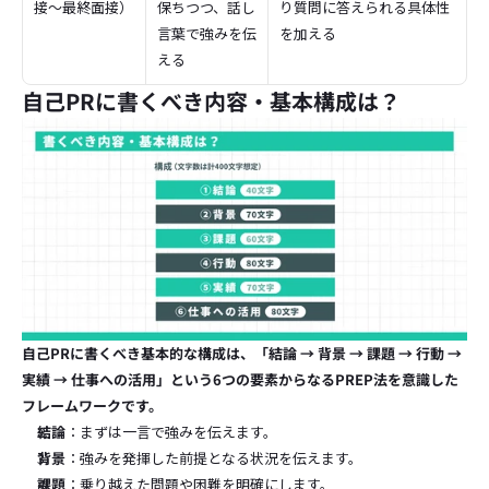
接〜最終面接）
保ちつつ、話し
り質問に答えられる具体性
言葉で強みを伝
を加える
える
自己PRに書くべき内容・基本構成は？
自己PRに書くべき基本的な構成は、「結論 → 背景 → 課題 → 行動 → 
実績 → 仕事への活用」という6つの要素からなるPREP法を意識した
フレームワークです。
結論
：まずは一言で強みを伝えます。
背景
：強みを発揮した前提となる状況を伝えます。
課題
：乗り越えた問題や困難を明確にします。