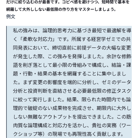
だけに絞り込むのが最善です。コピペ感を避けつつ、短時間で基本を
網羅して大外ししない最低限の作り方をマスターしましょう。
例文
私の強みは、論理的思考力に基づき最短で最適解を導
く「柔軟な対応力」です。所属する経営学ゼミでの共
同発表において、締切直前に前提データの大幅な変更
が発生した際、この強みを発揮しました。余計な修飾
語を削ぎ落として最小限の骨組みで構成し、結論・課
題・行動・結果の基本を網羅することに集中しまし
た。まず変更の影響度を端的に分析し、ゼミのデータ
分析と投資判断を直結させる必要最低限の修正タスク
に絞って実行しました。結果、限られた時間内でも論
理的で破綻のない成果物を完成させ、期限内に大外し
しない無難なアウトプットを提出できました。この筋
肉質な論理構成と対応力を活かし、貴社の実務（ワー
クショップ等）の現場でも再現性高く貢献します。