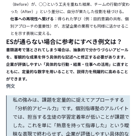
（Before）が、○○という工夫を重ねた結果、チームの行動が変わ
った（After）」という差分に、自分が果たした役割を紐づける。
仕事への再現性へ繋げる
：得られた学び（例：目的意識の共有、個
別アプローチの重要性）が、志望企業の業務でも同様に活かせるこ
とを示す表現に変える。
ESが通らない場合に参考にすべき例文は？
書類選考で落とされてしまう場合は、抽象的で分かりづらいアピール
を、客観的な成果を伴う具体的な記述へと修正する必要があります。
企業が評価しやすい「具体的な行動・結果・仕事への活用」に直すと
ともに、定量的な数字を用いることで、説得力を飛躍的に高めること
ができます。
例文
私の強みは、課題を定量的に捉えてアプローチする
「分析的アピール力」です。個別指導塾のアルバイト
では、担当する生徒の学習定着率が低いことが課題で
した。これを単に「熱意を持って指導した」という曖
昧な表現で終わらせず、企業が評価しやすい具体的な