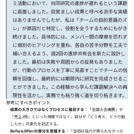
ミ活動において、共同研究の進捗が遅れるという課題
に直面しました。目覚ましい成果と呼べる派手な実績
はありませんでしたが、私は「チームの目的意識のズ
レ」が原因だと特定し、役割を全うするためにもがき
続けました。具体的には、メンバー間の摩擦を恐れず
に個別のヒアリングを重ね、各自の苦手分野を工夫で
補い合えるよう、週2回の進捗共有会を新たに設計し
ました。最初は失敗や周囲からの反発もありました
が、行動のプロセスを丁寧に見直すことでチームの信
頼を回復し、最終的には期限内に研究を完成させるこ
とができました。この経験から学んだ課題解決への再
現性を活かし、実務でも粘り強く道を切り拓きます。
参考にすべきポイント
成果の大きさではなくプロセスに着目する
：「全国大会優勝」や
「売上2倍」といった規模ではなく、自分が「どう考え、どう行動
したか」の変化を記述する。
Before/Afterの差分を意識する
：「当初は協力が得られなかった