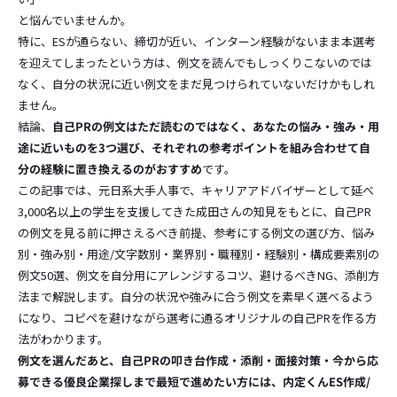
と悩んでいませんか。
特に、ESが通らない、締切が近い、インターン経験がないまま本選考
を迎えてしまったという方は、例文を読んでもしっくりこないのでは
なく、自分の状況に近い例文をまだ見つけられていないだけかもしれ
ません。
結論、
自己PRの例文はただ読むのではなく、あなたの悩み・強み・用
途に近いものを3つ選び、それぞれの参考ポイントを組み合わせて自
分の経験に置き換えるのがおすすめ
です。
この記事では、元日系大手人事で、キャリアアドバイザーとして延べ
3,000名以上の学生を支援してきた成田さんの知見をもとに、自己PR
の例文を見る前に押さえるべき前提、参考にする例文の選び方、悩み
別・強み別・用途/文字数別・業界別・職種別・経験別・構成要素別の
例文50選、例文を自分用にアレンジするコツ、避けるべきNG、添削方
法まで解説します。自分の状況や強みに合う例文を素早く選べるよう
になり、コピペを避けながら選考に通るオリジナルの自己PRを作る方
法がわかります。
例文を選んだあと、自己PRの叩き台作成・添削・面接対策・今から応
募できる優良企業探しまで最短で進めたい方には、内定くんES作成/