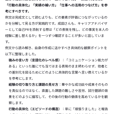
「行動の具体化」「実績の補い方」「仕事への活用のつなげ方」を参
考にすべきです。
例文は完成文として読むよりも、どの要素が評価につながっているの
かを分解して見る方が実践的です。成田さんも、キャリアアドバイザ
ーとして自己PRを添削する際は「どの表現を残し、どの事実を本人の
経験に差し替えるか」を一つずつ確認することが多いと話していま
す。
例文から読み解き、自身の作成に活かすべき具体的な観察ポイントを
以下に整理しました。
強みの言い方（言語化のレベル感）
：「コミュニケーション能力が
ある」といった誰にでも当てはまる表現のまま終わらせず、他者と
の差別化を図るためにどのように具体的な言葉へ言い換えているか
を参考にします。
経験の切り取り方と課題の見せ方
：華やかな成功談や成果そのもの
を真似るのではなく、直面した課題の難しさや苦労、試行錯誤の背
景をどのように描写して、その後の行動の価値を高めているかを観
察します。
行動の具体化（エピソードの構造）
：単に「頑張りました」と報告