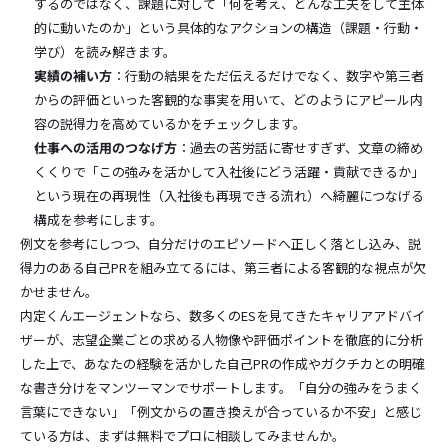
するのではなく、課題に対して「何を考え、どんな工夫をして主体
的に動いたのか」という具体的なアクションの構造（課題・行動・
学び）を読み解きます。
実績の補い方
：行動の結果をただ伝えるだけでなく、数字や第三者
からの評価といった客観的な事実を用いて、どのようにアピール内
容の説得力を高めているかをチェックします。
仕事への活用のつなげ方
：過去の苦労話に寄せすぎず、文章の締め
くくりで「この強みを活かして入社後にどう活躍・貢献できるか」
という現在の再現性（入社後も再現できる流れ）へ綺麗につなげる
構成を参考にします。
例文を参考にしつつ、自分だけのエピソードへ正しく落とし込み、説
得力のある自己PRを組み立てるには、第三者による客観的な視点が欠
かせません。
内定くんエージェントなら、数多くのESを見てきたキャリアアドバイ
ザーが、志望企業ごとの求める人物像や評価ポイントを徹底的に分析
した上で、あなたの経験を活かした自己PRの作成やガクチカとの明確
な書き分けをマンツーマンでサポートします。「自分の強みをうまく
言葉にできない」「例文からの置き換えが合っているか不安」と感じ
ている方は、まずは無料でプロに相談してみませんか。