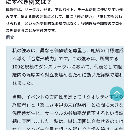
にすべき例文は？
協調性は、サークル、ゼミ、アルバイト、チーム活動に使いやすい強
みです。伝える際の注意点として、単に「仲が良い」「誰とでも合わ
せられる」といった受動的な姿勢ではなく、役割理解や調整のプロセ
スを見せることが不可欠です。
例文
私の強みは、異なる価値観を尊重し、組織の目標達成
へ導く「合意形成力」です。この強みは、所属する
100名規模のダンスサークルにおいて、代表として組
織内の温度差や対立を埋めるために動いた経験で培わ
れました。
当時、イベントの方向性を巡って「クオリティ重視の
経験者」と「楽しさ重視の未経験者」との間に大きな
温度差が生じ、サークルの参加率が低下するという課
題に直面しました。私は、単に周囲に合わせるのでは
なく、メンバー全員と想いを話し合う場を設け、それ