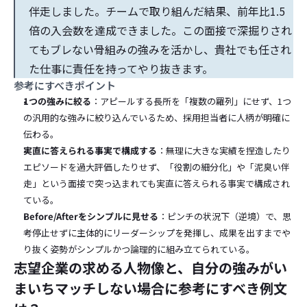
伴走しました。チームで取り組んだ結果、前年比1.5
倍の入会数を達成できました。この面接で深掘りされ
てもブレない骨組みの強みを活かし、貴社でも任され
た仕事に責任を持ってやり抜きます。
参考にすべきポイント
1つの強みに絞る
：アピールする長所を「複数の羅列」にせず、1つ
の汎用的な強みに絞り込んでいるため、採用担当者に人柄が明確に
伝わる。
実直に答えられる事実で構成する
：無理に大きな実績を捏造したり
エピソードを過大評価したりせず、「役割の細分化」や「泥臭い伴
走」という面接で突っ込まれても実直に答えられる事実で構成され
ている。
Before/Afterをシンプルに見せる
：ピンチの状況下（逆境）で、思
考停止せずに主体的にリーダーシップを発揮し、成果を出すまでや
り抜く姿勢がシンプルかつ論理的に組み立てられている。
志望企業の求める人物像と、自分の強みがい
まいちマッチしない場合に参考にすべき例文