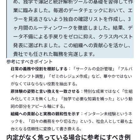
め、独学で簿記と統計解析ツールの基礎を習得して作
業に臨みました。毎週のデータチェックにおいて、エ
ラーを見逃さないよう独自の確認リストを作成し、3
ヶ月間のルーティンワークを徹底しました。結果、デ
ータ不備による手戻りをゼロに抑え、クラス内ベスト
発表に選ばれました。この組織への貢献心を活かし、
貴社でも任された職務を完遂します。
参考にすべきポイント
日常の義務や役割を棚卸しする
：「サークルの会計管理」「アルバ
イトのシフト調整」「ゼミのレジュメ作成」など、華やかではない
がなくてはならない役割を抽出する。
原体験の姿勢と言い換えを一致させる
：特別な成果ではなく「仕組
み化してミスを無くした」「独学で必要な知識を補った」という動
詞の部分をアピール軸にする。
組織への貢献心と実務の親和性を示す
：インターン未経験というネ
ックを、「日々の義務をやり切る力」という、社会人として最も土
台となる信頼性に変換して書き換える。
内定がなく焦っている場合に参考にすべき例